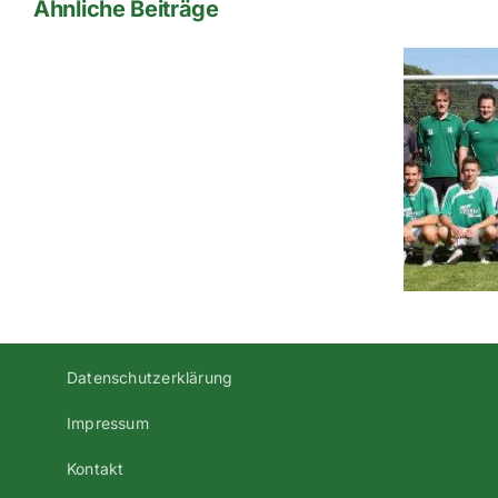
Ähnliche Beiträge
2009-
2010-
1te-
Kreisklasse-
Zweite Mannschaft
1-
steigt in die A-Klasse auf
Regensburg
Datenschutzerklärung
Impressum
Kontakt