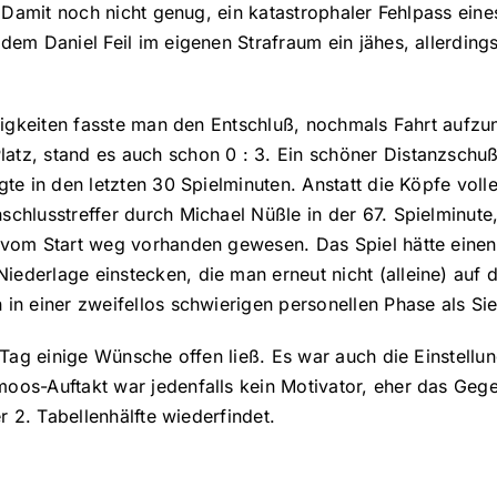
. Damit noch nicht genug, ein katastrophaler Fehlpass eine
dem Daniel Feil im eigenen Strafraum ein jähes, allerding
drigkeiten fasste man den Entschluß, nochmals Fahrt aufz
tz, stand es auch schon 0 : 3. Ein schöner Distanzschuß 
gte in den letzten 30 Spielminuten. Anstatt die Köpfe vol
chlusstreffer durch Michael Nüßle in der 67. Spielminute
h vom Start weg vorhanden gewesen. Das Spiel hätte eine
ederlage einstecken, die man erneut nicht (alleine) auf
 in einer zweifellos schwierigen personellen Phase als S
 Tag einige Wünsche offen ließ. Es war auch die Einstellun
oos-Auftakt war jedenfalls kein Motivator, eher das Gege
r 2. Tabellenhälfte wiederfindet.