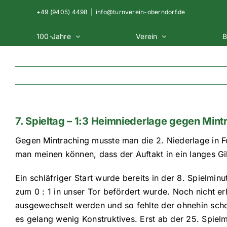
Zum
+49 (9405) 4498
|
info@turnverein-oberndorf.de
Inhalt
springen
100-Jahre
Verein
B
7. Spieltag – 1:3 Heimniederlage gegen Mint
Gegen Mintraching musste man die 2. Niederlage in Fo
man meinen können, dass der Auftakt in ein langes Gi
Ein schläfriger Start wurde bereits in der 8. Spielmi
zum 0 : 1 in unser Tor befördert wurde. Noch nicht e
ausgewechselt werden und so fehlte der ohnehin scho
es gelang wenig Konstruktives. Erst ab der 25. Spiel