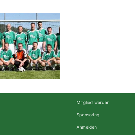
2009
2010-
2te-
B-
Klass
2-
Rege
Mitglied werden
Sponsoring
Anmelden