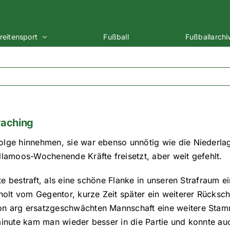
reitensport
Fußball
Fußballarchi
raching
lge hinnehmen, sie war ebenso unnötig wie die Niederlage
llamoos-Wochenende Kräfte freisetzt, aber weit gefehlt.
nute bestraft, als eine schöne Flanke in unseren Strafrau
rholt vom Gegentor, kurze Zeit später ein weiterer Rücksc
n arg ersatzgeschwächten Mannschaft eine weitere Stammk
minute kam man wieder besser in die Partie und konnte au