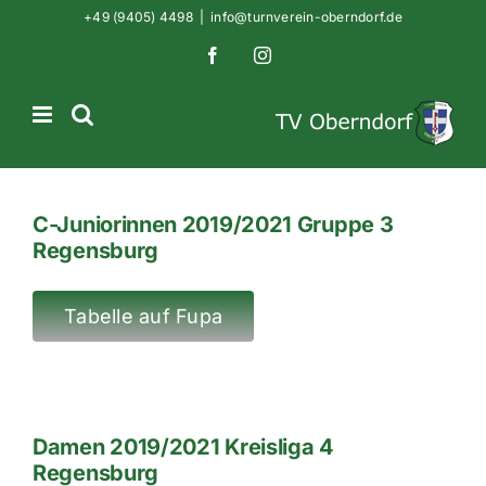
Zum
+49 (9405) 4498
|
info@turnverein-oberndorf.de
Inhalt
Facebook
Instagram
springen
C-Juniorinnen 2019/2021 Gruppe 3
Regensburg
Tabelle auf Fupa
Damen 2019/2021 Kreisliga 4
Regensburg