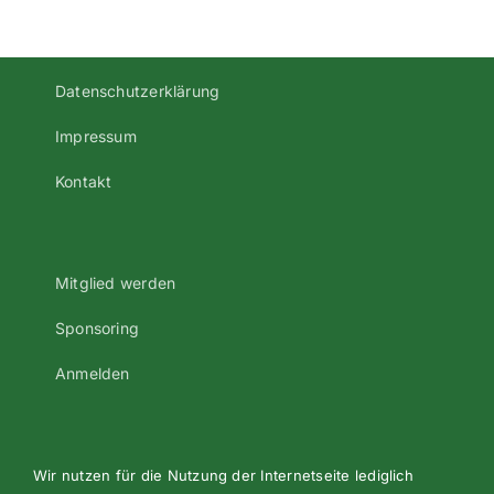
Datenschutzerklärung
Impressum
Kontakt
Mitglied werden
Sponsoring
Anmelden
Wir nutzen für die Nutzung der Internetseite lediglich
©2023 Alle Rechte vorbehalten - Turnverein Oberndorf e.V.