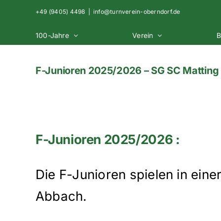
Zum
+49 (9405) 4498
|
info@turnverein-oberndorf.de
Inhalt
springen
100-Jahre
Verein
B
F-Junioren 2025/2026 – SG SC Matting 
F-Junioren 2025/2026 :
Die F-Junioren spielen in ei
Abbach.