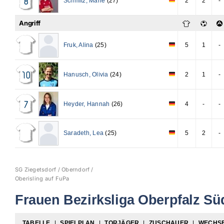
Schmitz
,
Marie
(27)
2
2
-
8
Angriff
Fruk
,
Alina
(25)
5
1
-
Hanusch
,
Olivia
(24)
2
1
-
10
Heyder
,
Hannah
(26)
4
-
-
7
Saradeth
,
Lea
(25)
5
2
-
SG Ziegetsdorf / Oberndorf /
Oberisling auf FuPa
Frauen Bezirksliga Oberpfalz Sü
TABELLE
|
SPIELPLAN
|
TORJÄGER
|
ZUSCHAUER
|
WECHS