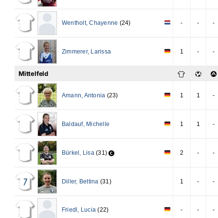
Wentholt
,
Chayenne
(24)
-
-
-
Zimmerer
,
Larissa
1
-
-
Mittelfeld
Amann
,
Antonia
(23)
1
1
-
Baldauf
,
Michelle
1
1
-
Bürkel
,
Lisa
(31)
2
-
-
Diller
,
Bettina
(31)
1
-
-
7
Friedl
,
Lucia
(22)
-
-
-