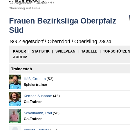
... lade Modul ...
SG Ziegetsdorf / Oberndorf /
Oberisling auf FuPa
Frauen Bezirksliga Oberpfalz
Süd
SG Ziegetsdorf / Oberndorf / Oberisling 23/24
KADER
|
STATISTIK
|
SPIELPLAN
|
TABELLE
|
TORSCHÜTZE
ARCHIV
Trainerstab
Höß
,
Corinna
(53)
Spielertrainer
Kenner
,
Susanne
(42)
Co-Trainer
Schellmann
,
Rolf
(58)
Co-Trainer