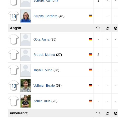
Schöpf
,
Ramona
1
-
-
Stupka
,
Barbara
(48)
-
-
-
13
Angriff
Götz
,
Anna
(25)
-
-
-
Riedel
,
Melina
(27)
2
-
-
Topalli
,
Alina
(28)
-
-
-
Vollmer
,
Beate
(58)
-
-
-
10
Zeller
,
Julia
(28)
-
-
-
unbekannt