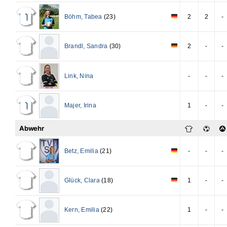
Böhm
,
Tabea
(23)
2
2
-
1
Brandl
,
Sandra
(30)
2
-
-
Link
,
Nina
-
-
-
Majer
,
Irina
1
-
-
1
Abwehr
Betz
,
Emilia
(21)
-
-
-
Glück
,
Clara
(18)
1
-
-
Kern
,
Emilia
(22)
1
-
-