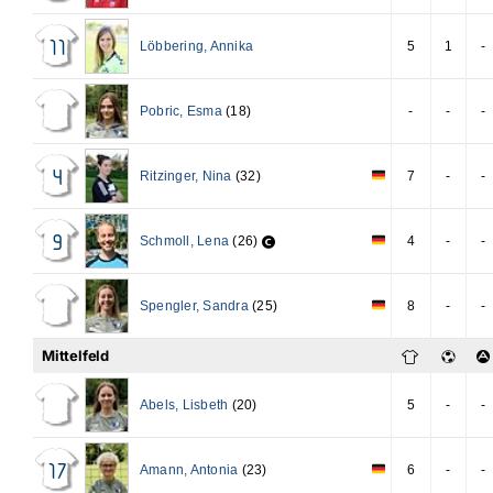
Löbbering
,
Annika
5
1
-
11
Pobric
,
Esma
(18)
-
-
-
Ritzinger
,
Nina
(32)
7
-
-
4
Schmoll
,
Lena
(26)
4
-
-
9
Spengler
,
Sandra
(25)
8
-
-
Mittelfeld
Abels
,
Lisbeth
(20)
5
-
-
Amann
,
Antonia
(23)
6
-
-
17