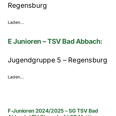
Regensburg
Laden...
E Junioren – TSV Bad Abbach:
Jugendgruppe 5 – Regensburg
Laden...
F-Junioren 2024/2025 – SG TSV Bad