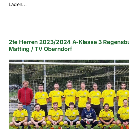
Laden...
2te Herren 2023/2024 A-Klasse 3 Regensb
Matting / TV Oberndorf