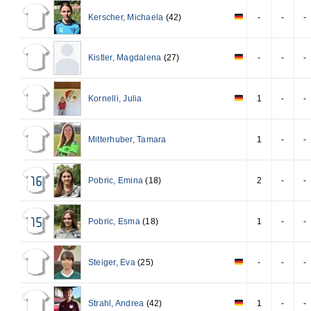
Kerscher
,
Michaela
(42)
-
-
-
Kistler
,
Magdalena
(27)
-
-
-
Kornelli
,
Julia
1
-
-
Mitterhuber
,
Tamara
1
-
-
Pobric
,
Emina
(18)
2
-
-
16
Pobric
,
Esma
(18)
1
-
-
15
Steiger
,
Eva
(25)
-
-
-
Strahl
,
Andrea
(42)
1
-
-