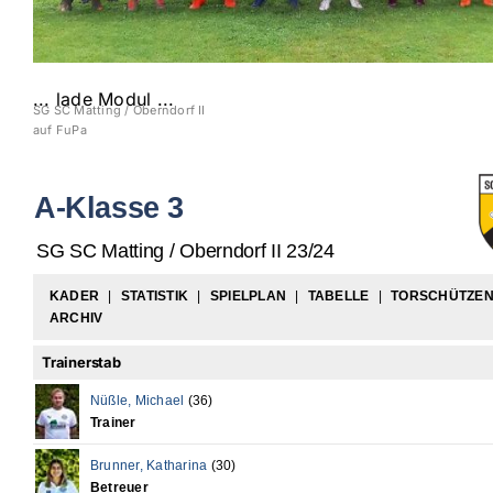
... lade Modul ...
SG SC Matting / Oberndorf II
auf FuPa
A-Klasse 3
SG SC Matting / Oberndorf II 23/24
KADER
|
STATISTIK
|
SPIELPLAN
|
TABELLE
|
TORSCHÜTZE
ARCHIV
Trainerstab
Nüßle
,
Michael
(36)
Trainer
Brunner
,
Katharina
(30)
Betreuer