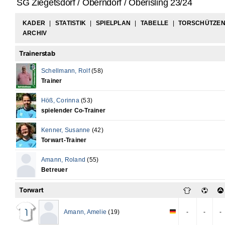
SG Ziegetsdorf / Oberndorf / Oberisling 23/24
KADER
|
STATISTIK
|
SPIELPLAN
|
TABELLE
|
TORSCHÜTZE
ARCHIV
Trainerstab
Schellmann
,
Rolf
(58)
Trainer
Höß
,
Corinna
(53)
spielender Co-Trainer
Kenner
,
Susanne
(42)
Torwart-Trainer
Amann
,
Roland
(55)
Betreuer
Torwart
Amann
,
Amelie
(19)
-
-
-
1