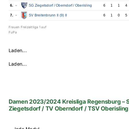
6.
SG Ziegetsdorf / Oberndorf / Oberisling
6
1
1
4
7.
SV Breitenbrunn II (9) II
6
1
0
5
Frauen Freizeitliga 1 auf
FuPa
Laden...
Laden...
Damen 2023/2024 Kreisliga Regensburg –
Ziegetsdorf / TV Oberndorf / TSV Oberisling