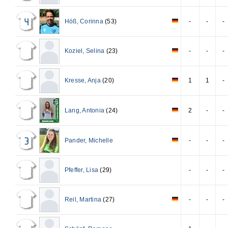
Höß
,
Corinna
(53)
-
-
-
4
Koziel
,
Selina
(23)
-
-
-
Kresse
,
Anja
(20)
1
1
-
Lang
,
Antonia
(24)
2
-
-
Pander
,
Michelle
-
-
-
3
Pfeffer
,
Lisa
(29)
-
-
-
Reil
,
Martina
(27)
-
-
-