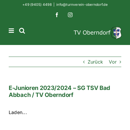
Zum
+49 (9405) 4498
|
info@turnverein-oberndorf.de
Inhalt
Facebook
Instagram
springen
Zurück
Vor
E-Junioren 2023/2024 – SG TSV Bad
Abbach / TV Oberndorf
Laden...