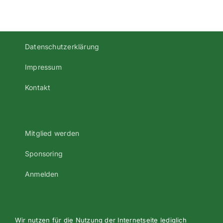
Datenschutzerklärung
Impressum
Kontakt
Mitglied werden
Sponsoring
Anmelden
Wir nutzen für die Nutzung der Internetseite lediglich
©2023 Alle Rechte vorbehalten - Turnverein Oberndorf e.V.