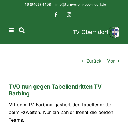
Zum
+49 (9405) 4498
|
info@turnverein-oberndorf.de
Inhalt
Facebook
Instagram
springen
Zurück
Vor
TVO nun gegen Tabellendritten TV
Barbing
Mit dem TV Barbing gastiert der Tabellendritte
beim -zweiten. Nur ein Zähler trennt die beiden
Teams.