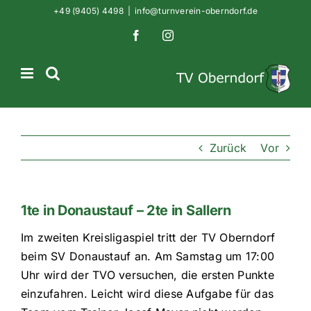
Zum
+49 (9405) 4498
|
info@turnverein-oberndorf.de
Inhalt
Facebook
Instagram
springen
Zurück
Vor
1te in Donaustauf – 2te in Sallern
Im zweiten Kreisligaspiel tritt der TV Oberndorf
beim SV Donaustauf an. Am Samstag um 17:00
Uhr wird der TVO versuchen, die ersten Punkte
einzufahren. Leicht wird diese Aufgabe für das