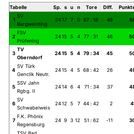
Tabelle
Sp.
s
u
n
Tore
Diff.
Punkt
SV
1
24
17
7
0
67
:
18
49
5
Burgweinting
FSV
2
24
15
5
4
77
:
31
46
5
Prüfening
TV
3
24
15
5
4
79
:
34
45
5
Oberndorf
SV Türk
4
24
15
4
5
68
:
42
26
4
Genclik Neutr.
SSV Jahn
5
24
14
6
4
71
:
34
37
4
Rgbg. II
SV
6
24
12
5
7
44
:
42
2
4
Schwabelweis
F.K. Phönix
7
24
9
3
12
51
:
62
-11
3
Regensburg
TSV Bad