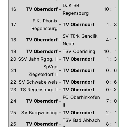
DJK SB
16
TV Oberndorf
-
10
:
1
Regensburg
F.K. Phönix
17
-
TV Oberndorf
1
:
3
Regensburg
SV Türk Genclik
18
TV Oberndorf
-
4
:
1
Neutr.
19
TV Oberndorf
-
TSV Oberisling
10
:
1
20
SSV Jahn Rgbg. II
-
TV Oberndorf
1
:
3
SpVgg
21
-
TV Oberndorf
0
:
6
Ziegetsdorf II
22
SV Schwabelweis
-
TV Oberndorf
0
:
6
23
TS Regensburg II
-
TV Oberndorf
0
:
X
FC Oberhinkofen
24
TV Oberndorf
-
7
:
0
II
25
SV Burgweinting
-
TV Oberndorf
2
:
1
TSV Bad Abbach
26
TV Oberndorf
-
8
:
1