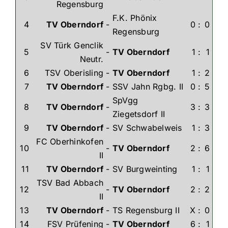
Regensburg
F.K. Phönix
4
TV Oberndorf
-
0
:
0
Regensburg
SV Türk Genclik
5
-
TV Oberndorf
1
:
1
Neutr.
6
TSV Oberisling
-
TV Oberndorf
1
:
2
7
TV Oberndorf
-
SSV Jahn Rgbg. II
0
:
5
SpVgg
8
TV Oberndorf
-
3
:
3
Ziegetsdorf II
9
TV Oberndorf
-
SV Schwabelweis
1
:
3
FC Oberhinkofen
10
-
TV Oberndorf
2
:
6
II
11
TV Oberndorf
-
SV Burgweinting
1
:
1
TSV Bad Abbach
12
-
TV Oberndorf
2
:
2
II
13
TV Oberndorf
-
TS Regensburg II
X
:
0
14
FSV Prüfening
-
TV Oberndorf
6
:
1