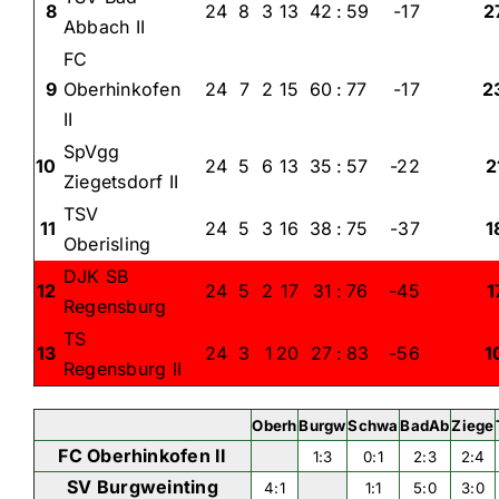
8
24
8
3
13
42
:
59
-17
2
Abbach II
FC
9
Oberhinkofen
24
7
2
15
60
:
77
-17
2
II
SpVgg
10
24
5
6
13
35
:
57
-22
2
Ziegetsdorf II
TSV
11
24
5
3
16
38
:
75
-37
1
Oberisling
DJK SB
12
24
5
2
17
31
:
76
-45
1
Regensburg
TS
13
24
3
1
20
27
:
83
-56
1
Regensburg II
Oberh
Burgw
Schwa
BadAb
Ziege
FC Oberhinkofen II
1:3
0:1
2:3
2:4
SV Burgweinting
4:1
1:1
5:0
3:0