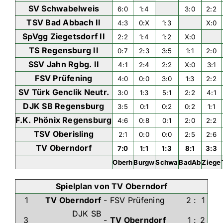
SV Schwabelweis
6:0
1:4
3:0
2:2
TSV Bad Abbach II
4:3
0:X
1:3
X:0
SpVgg Ziegetsdorf II
2:2
1:4
1:2
X:0
TS Regensburg II
0:7
2:3
3:5
1:1
2:0
SSV Jahn Rgbg. II
4:1
2:4
2:2
X:0
3:1
FSV Prüfening
4:0
0:0
3:0
1:3
2:2
SV Türk Genclik Neutr.
3:0
1:3
5:1
2:2
4:1
DJK SB Regensburg
3:5
0:1
0:2
0:2
1:1
F.K. Phönix Regensburg
4:6
0:8
0:1
2:0
2:2
TSV Oberisling
2:1
0:0
0:0
2:5
2:6
TV Oberndorf
7:0
1:1
1:3
8:1
3:3
Oberh
Burgw
Schwa
BadAb
Ziege
Spielplan von TV Oberndorf
1
TV Oberndorf
-
FSV Prüfening
2
:
1
DJK SB
3
-
TV Oberndorf
1
:
2