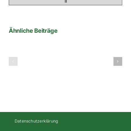
II
Ähnliche Beiträge
1te
Stadionzeit
Mannschaft
der
–
Saison
Saison
2001/2002
2001/2002
Datenschutzerklärung