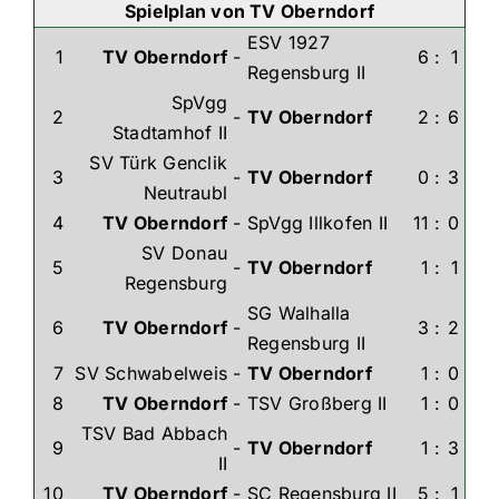
Spielplan von TV Oberndorf
ESV 1927
1
TV Oberndorf
-
6
:
1
Regensburg II
SpVgg
2
-
TV Oberndorf
2
:
6
Stadtamhof II
SV Türk Genclik
3
-
TV Oberndorf
0
:
3
Neutraubl
4
TV Oberndorf
-
SpVgg Illkofen II
11
:
0
SV Donau
5
-
TV Oberndorf
1
:
1
Regensburg
SG Walhalla
6
TV Oberndorf
-
3
:
2
Regensburg II
7
SV Schwabelweis
-
TV Oberndorf
1
:
0
8
TV Oberndorf
-
TSV Großberg II
1
:
0
TSV Bad Abbach
9
-
TV Oberndorf
1
:
3
II
10
TV Oberndorf
-
SC Regensburg II
5
:
1