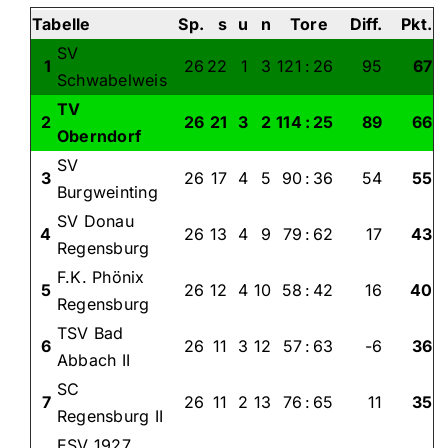
Tabelle
Sp.
s
u
n
Tore
Diff.
Pkt.
SV
1
26
22
1
3
121
:
26
95
67
Schwabelweis
TV
2
26
21
3
2
114
:
25
89
66
Oberndorf
SV
3
26
17
4
5
90
:
36
54
55
Burgweinting
SV Donau
4
26
13
4
9
79
:
62
17
43
Regensburg
F.K. Phönix
5
26
12
4
10
58
:
42
16
40
Regensburg
TSV Bad
6
26
11
3
12
57
:
63
-6
36
Abbach II
SC
7
26
11
2
13
76
:
65
11
35
Regensburg II
ESV 1927