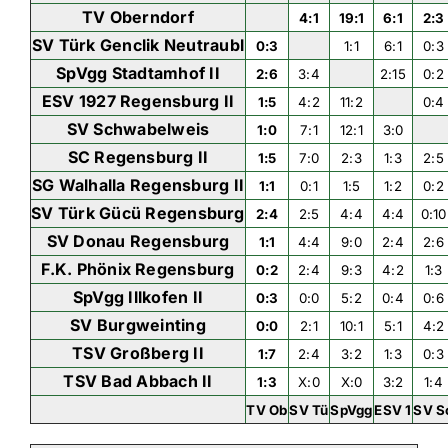
TV Oberndorf
4:1
19:1
6:1
2:3
SV Türk Genclik Neutraubl
0:3
1:1
6:1
0:3
SpVgg Stadtamhof II
2:6
3:4
2:15
0:2
ESV 1927 Regensburg II
1:5
4:2
11:2
0:4
SV Schwabelweis
1:0
7:1
12:1
3:0
SC Regensburg II
1:5
7:0
2:3
1:3
2:5
SG Walhalla Regensburg II
1:1
0:1
1:5
1:2
0:2
SV Türk Gücü Regensburg
2:4
2:5
4:4
4:4
0:10
SV Donau Regensburg
1:1
4:4
9:0
2:4
2:6
F.K. Phönix Regensburg
0:2
2:4
9:3
4:2
1:3
SpVgg Illkofen II
0:3
0:0
5:2
0:4
0:6
SV Burgweinting
0:0
2:1
10:1
5:1
4:2
TSV Großberg II
1:7
2:4
3:2
1:3
0:3
TSV Bad Abbach II
1:3
X:0
X:0
3:2
1:4
TV Ob
SV Tü
SpVgg
ESV 1
SV S