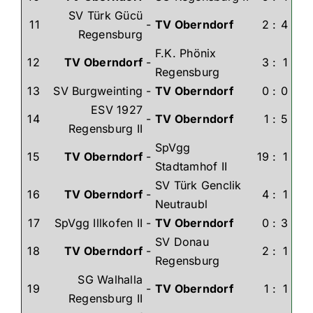
SV Türk Gücü
11
-
TV Oberndorf
2
:
4
Regensburg
F.K. Phönix
12
TV Oberndorf
-
3
:
1
Regensburg
13
SV Burgweinting
-
TV Oberndorf
0
:
0
ESV 1927
14
-
TV Oberndorf
1
:
5
Regensburg II
SpVgg
15
TV Oberndorf
-
19
:
1
Stadtamhof II
SV Türk Genclik
16
TV Oberndorf
-
4
:
1
Neutraubl
17
SpVgg Illkofen II
-
TV Oberndorf
0
:
3
SV Donau
18
TV Oberndorf
-
2
:
1
Regensburg
SG Walhalla
19
-
TV Oberndorf
1
:
1
Regensburg II