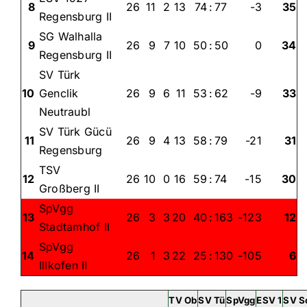
8
26
11
2
13
74
:
77
-3
35
Regensburg II
SG Walhalla
9
26
9
7
10
50
:
50
0
34
Regensburg II
SV Türk
10
Genclik
26
9
6
11
53
:
62
-9
33
Neutraubl
SV Türk Gücü
11
26
9
4
13
58
:
79
-21
31
Regensburg
TSV
12
26
10
0
16
59
:
74
-15
30
Großberg II
SpVgg
13
26
3
3
20
40
:
163
-123
12
Stadtamhof II
SpVgg
14
26
1
3
22
25
:
130
-105
6
Illkofen II
TV Ob
SV Tü
SpVgg
ESV 1
SV S