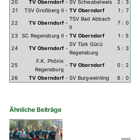
20
TV Oberndorf
-
SV Schwabelweis
2
:
3
21
TSV Großberg II
-
TV Oberndorf
1
:
7
TSV Bad Abbach
22
TV Oberndorf
-
7
:
0
II
23
SC Regensburg II
-
TV Oberndorf
1
:
5
SV Türk Gücü
24
TV Oberndorf
-
5
:
3
Regensburg
F.K. Phönix
25
-
TV Oberndorf
0
:
2
Regensburg
26
TV Oberndorf
-
SV Burgweinting
6
:
0
Ähnliche Beiträge
2004-
2005-
2te-
n