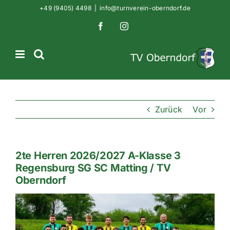
Zum
+49 (9405) 4498
|
info@turnverein-oberndorf.de
Inhalt
Facebook
Instagram
springen
Zurück
Vor
2te Herren 2026/2027 A-Klasse 3
Regensburg SG SC Matting / TV
Oberndorf