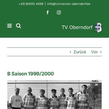
Zum
+49 (9405) 4498
|
info@turnverein-oberndorf.de
Inhalt
Facebook
Instagram
springen
Zurück
Vor
B Saison 1999/2000
Zeige
grösseres
Bild