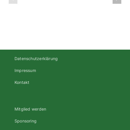
Statistik
–
1999/2000
Saison
Tabelle
1999/2000
1999/2000
Datenschutzerklärung
Impressum
Kontakt
Mitglied werden
Sponsoring