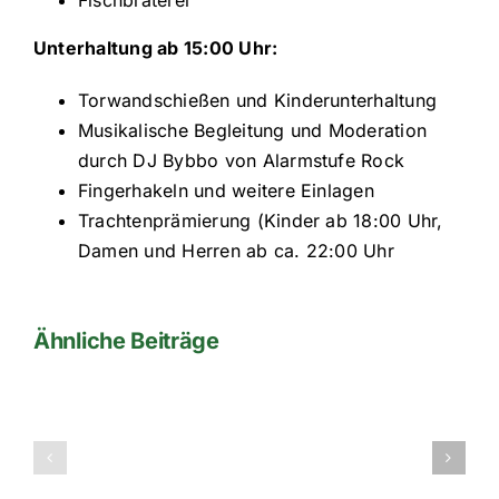
Fischbraterei
Unterhaltung ab 15:00 Uhr:
Torwandschießen und Kinderunterhaltung
Musikalische Begleitung und Moderation
durch DJ Bybbo von Alarmstufe Rock
Fingerhakeln und weitere Einlagen
Trachtenprämierung (Kinder ab 18:00 Uhr,
Damen und Herren ab ca. 22:00 Uhr
Ähnliche Beiträge
Jahreshaup
im
Watt-Turnier
Kirta
Sportheim
am
Baum
am
14.01.2017