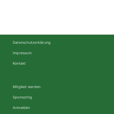
aufstellen!
Samstag,
den
22.04.2017
Datenschutzerklärung
Impressum
Kontakt
Mitglied werden
Sponsoring
Anmelden