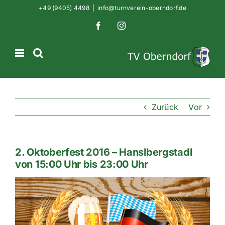
Zum
+49 (9405) 4498
|
info@turnverein-oberndorf.de
Inhalt
Facebook
Instagram
springen
Zurück
Vor
2. Oktoberfest 2016 – Hanslbergstadl
von 15:00 Uhr bis 23:00 Uhr
Zeige
grösseres
Bild