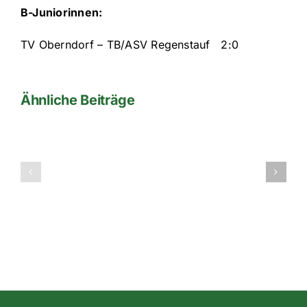
B-Juniorinnen:
TV Oberndorf – TB/ASV Regenstauf 2:0
Ähnliche Beiträge
1te
Mannschaft
Fußball
2012/2013
am
Kreisliga
Wochenend
1
20-
Herren
21.07.2013!
Regensburg