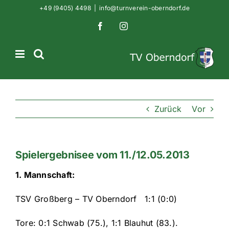
Zum
+49 (9405) 4498
|
info@turnverein-oberndorf.de
Inhalt
Facebook
Instagram
springen
Zurück
Vor
Spielergebnisee vom 11./12.05.2013
1. Mannschaft:
TSV Großberg – TV Oberndorf 1:1 (0:0)
Tore: 0:1 Schwab (75.), 1:1 Blauhut (83.).