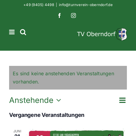
Zum
+49 (9405) 4498
|
info@turnverein-oberndorf.de
Inhalt
Facebook
Instagram
springen
Es sind keine anstehenden Veranstaltungen
vorhanden.
Vera
Anstehende
Ansi
Liste
Ansi
Datum
Navig
Navi
Vergangene Veranstaltungen
wählen.
JUNI