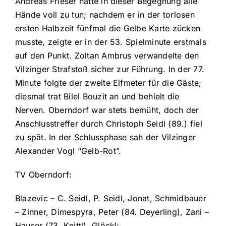
Andreas Frieser hatte in dieser Begegnung alle
Hände voll zu tun; nachdem er in der torlosen
ersten Halbzeit fünfmal die Gelbe Karte zücken
musste, zeigte er in der 53. Spielminute erstmals
auf den Punkt. Zoltan Ambrus verwandelte den
Vilzinger Strafstoß sicher zur Führung. In der 77.
Minute folgte der zweite Elfmeter für die Gäste;
diesmal trat Bilel Bouzit an und behielt die
Nerven. Oberndorf war stets bemüht, doch der
Anschlusstreffer durch Christoph Seidl (89.) fiel
zu spät. In der Schlussphase sah der Vilzinger
Alexander Vogl “Gelb-Rot”.
TV Oberndorf:
Blazevic – C. Seidl, P. Seidl, Jonat, Schmidbauer
– Zinner, Dimespyra, Peter (84. Deyerling), Zani –
Hauser (73. Knittl), Glöckl;