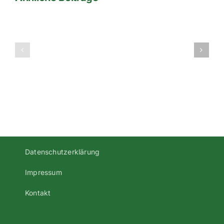
1te
1te
Herren
Mannschaft
2016/2017
bei
Bezirksliga
Fupa
Oberpfalz
Süd
Datenschutzerklärung
Impressum
Kontakt