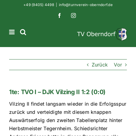
Zum
+49 (9405) 4498
|
info@turnverein-oberndorf.de
Inhalt
Facebook
Instagram
springen
Zurück
Vor
1te: TVO I – DJK Vilzing II 1:2 (0:0)
Vilzing II findet langsam wieder in die Erfolgsspur
zurück und verteidigte mit diesem knappen
Auswärtserfolg den zweiten Tabellenplatz hinter
Herbstmeister Tegernheim. Schiedsrichter