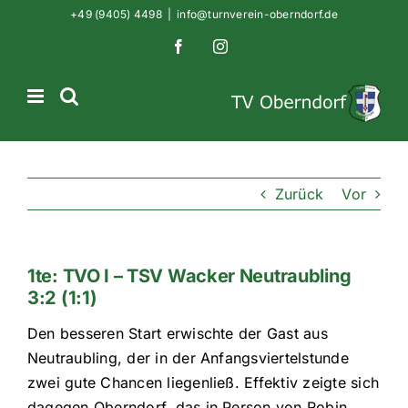
Zum
+49 (9405) 4498
|
info@turnverein-oberndorf.de
Inhalt
Facebook
Instagram
springen
Zurück
Vor
1te: TVO I – TSV Wacker Neutraubling
3:2 (1:1)
Den besseren Start erwischte der Gast aus
Neutraubling, der in der Anfangsviertelstunde
zwei gute Chancen liegenließ. Effektiv zeigte sich
dagegen Oberndorf, das in Person von Robin