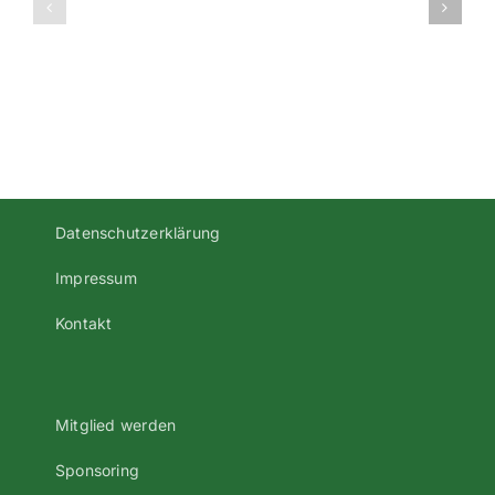
Mannschaft
2016/2017
bei
Bezirksliga
Fupa
Oberpfalz
Süd
Datenschutzerklärung
Impressum
Kontakt
Mitglied werden
Sponsoring