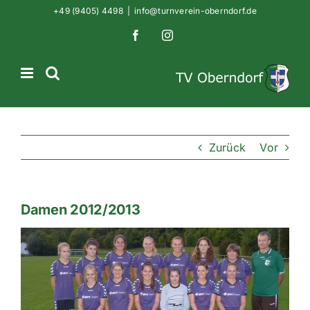
Zum
+49 (9405) 4498
|
info@turnverein-oberndorf.de
Inhalt
Facebook
Instagram
springen
Zurück
Vor
Damen 2012/2013