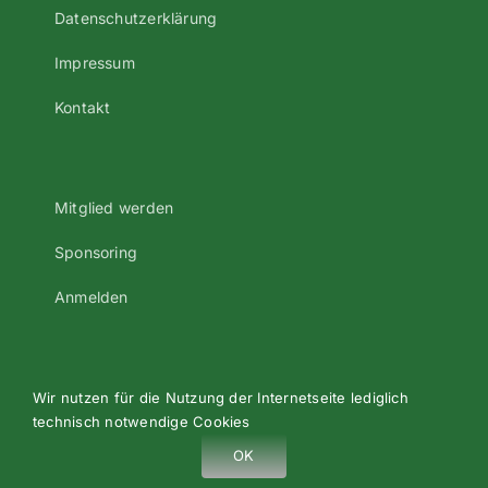
Datenschutzerklärung
Impressum
Kontakt
Mitglied werden
Sponsoring
Anmelden
Wir nutzen für die Nutzung der Internetseite lediglich
©2023 Alle Rechte vorbehalten - Turnverein Oberndorf e.V.
technisch notwendige Cookies
- Donaustraße 88 - 93077 Bad Abbach
OK
Facebook
Instagram