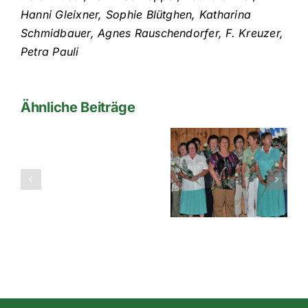
Hanni Gleixner, Sophie Blütghen, Katharina
Schmidbauer, Agnes Rauschendorfer, F. Kreuzer,
Petra Pauli
Ähnliche Beiträge
Seit 30
Jahren
Kirta
prägen
Baum
Frauen den
aufstellen!
TV Oberndorf