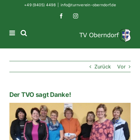
Zum
+49 (9405) 4498
|
info@turnverein-oberndorf.de
Inhalt
Facebook
Instagram
springen
Zurück
Vor
Der TVO sagt Danke!
Zeige
grösseres
Bild