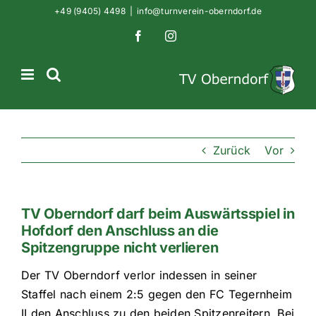
Zum
+49 (9405) 4498
|
info@turnverein-oberndorf.de
Inhalt
Facebook
Instagram
springen
Zurück
Vor
TV Oberndorf darf beim Auswärtsspiel in
Hofdorf den Anschluss an die
Spitzengruppe nicht verlieren
Der TV Oberndorf verlor indessen in seiner
Staffel nach einem 2:5 gegen den FC Tegernheim
II den Anschluss zu den beiden Spitzenreitern. Bei