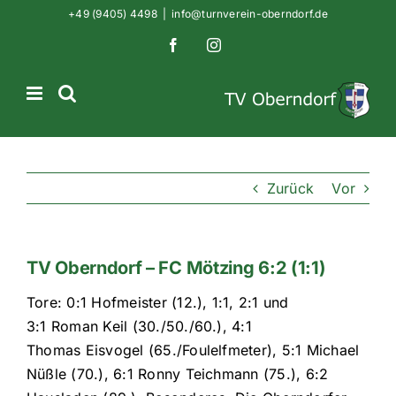
Zum
+49 (9405) 4498
|
info@turnverein-oberndorf.de
Inhalt
Facebook
Instagram
springen
Zurück
Vor
TV Oberndorf – FC Mötzing 6:2 (1:1)
Tore: 0:1 Hofmeister (12.), 1:1, 2:1 und
3:1 Roman Keil (30./50./60.), 4:1
Thomas Eisvogel (65./Foulelfmeter), 5:1 Michael
Nüßle (70.), 6:1 Ronny Teichmann (75.), 6:2