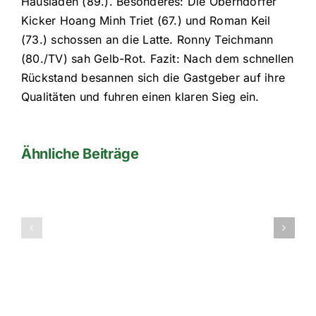
Hausladen (89.). Besonderes: Die Oberndorfer
Kicker Hoang Minh Triet (67.) und Roman Keil
(73.) schossen an die Latte. Ronny Teichmann
(80./TV) sah Gelb-Rot. Fazit: Nach dem schnellen
Rückstand besannen sich die Gastgeber auf ihre
Qualitäten und fuhren einen klaren Sieg ein.
Ähnliche Beiträge
Hallenkreis
Regensbur
–
Vorbereitungsplan
Zwischenru
auf
am
die
Samstag,
Restrückrunde
den
2011/2012
07.01.2012
in
Bad