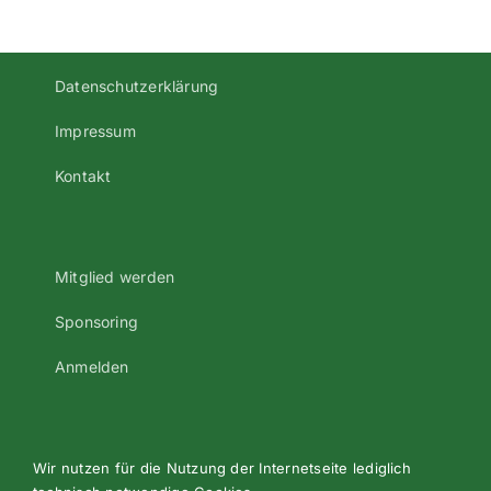
Abbach
Datenschutzerklärung
Impressum
Kontakt
Mitglied werden
Sponsoring
Anmelden
Wir nutzen für die Nutzung der Internetseite lediglich
©2023 Alle Rechte vorbehalten - Turnverein Oberndorf e.V.