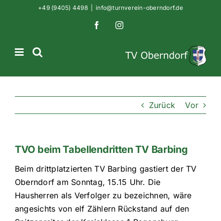
Zum
+49 (9405) 4498
|
info@turnverein-oberndorf.de
Inhalt
Facebook
Instagram
springen
Zurück
Vor
TVO beim Tabellendritten TV Barbing
Beim drittplatzierten TV Barbing gastiert der TV
Oberndorf am Sonntag, 15.15 Uhr. Die
Hausherren als Verfolger zu bezeichnen, wäre
angesichts von elf Zählern Rückstand auf den