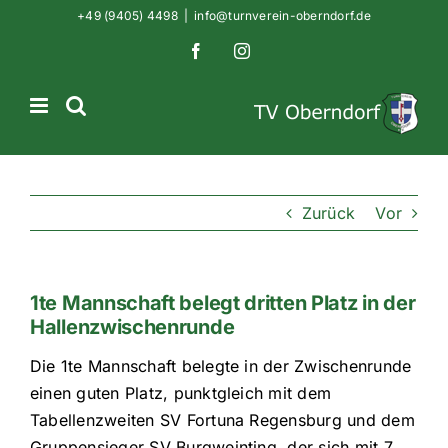
Zum
+49 (9405) 4498
|
info@turnverein-oberndorf.de
Inhalt
Facebook
Instagram
springen
Zurück
Vor
1te Mannschaft belegt dritten Platz in der
Hallenzwischenrunde
Die 1te Mannschaft belegte in der Zwischenrunde
einen guten Platz, punktgleich mit dem
Tabellenzweiten SV Fortuna Regensburg und dem
Gruppensieger SV Burgweinting, der sich mit 7