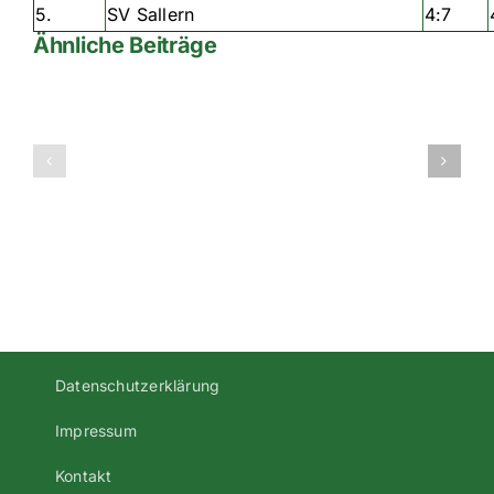
5.
SV Sallern
4:7
Ähnliche Beiträge
Zweite
2008-
Mannschaft
2009-
holt
1te-
Meistertitel
Kreisklasse-
in
1-
der
Regensburg
B-
Klasse
Datenschutzerklärung
Impressum
Kontakt