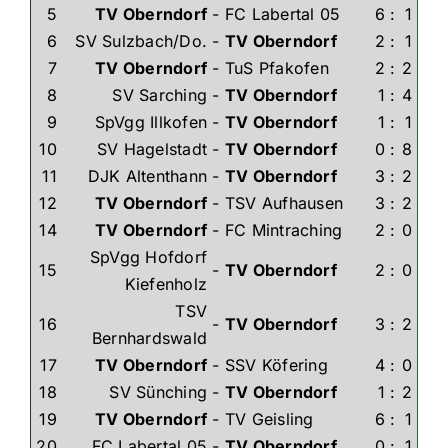
5
TV Oberndorf
-
FC Labertal 05
6
:
1
6
SV Sulzbach/Do.
-
TV Oberndorf
2
:
1
7
TV Oberndorf
-
TuS Pfakofen
2
:
2
8
SV Sarching
-
TV Oberndorf
1
:
4
9
SpVgg Illkofen
-
TV Oberndorf
1
:
1
10
SV Hagelstadt
-
TV Oberndorf
0
:
8
11
DJK Altenthann
-
TV Oberndorf
3
:
2
12
TV Oberndorf
-
TSV Aufhausen
3
:
2
14
TV Oberndorf
-
FC Mintraching
2
:
0
SpVgg Hofdorf
15
-
TV Oberndorf
2
:
0
Kiefenholz
TSV
16
-
TV Oberndorf
3
:
2
Bernhardswald
17
TV Oberndorf
-
SSV Köfering
4
:
0
18
SV Sünching
-
TV Oberndorf
1
:
2
19
TV Oberndorf
-
TV Geisling
6
:
1
20
FC Labertal 05
-
TV Oberndorf
0
:
1