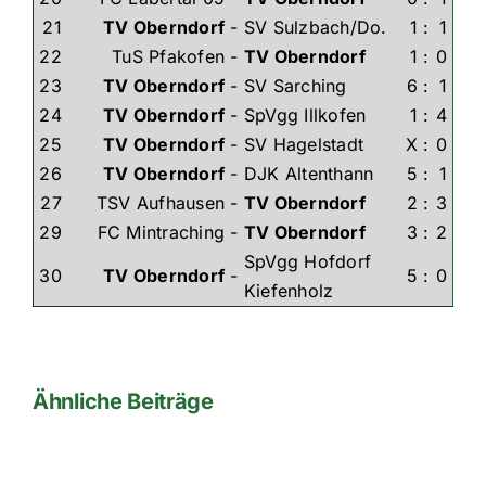
21
TV Oberndorf
-
SV Sulzbach/Do.
1
:
1
22
TuS Pfakofen
-
TV Oberndorf
1
:
0
23
TV Oberndorf
-
SV Sarching
6
:
1
24
TV Oberndorf
-
SpVgg Illkofen
1
:
4
25
TV Oberndorf
-
SV Hagelstadt
X
:
0
26
TV Oberndorf
-
DJK Altenthann
5
:
1
27
TSV Aufhausen
-
TV Oberndorf
2
:
3
29
FC Mintraching
-
TV Oberndorf
3
:
2
SpVgg Hofdorf
30
TV Oberndorf
-
5
:
0
Kiefenholz
Ähnliche Beiträge
Zweite
2008-
Mannschaft