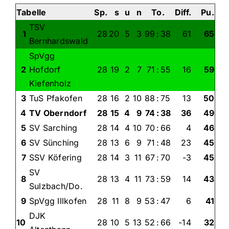
Tabelle
Sp.
s
u
n
To.
Diff.
Pu.
TSV
1
28
20
5
3
99
:
38
61
65
Bernhardswald
SpVgg
2
Hofdorf
28
19
2
7
71
:
55
16
59
Kiefenholz
3
TuS Pfakofen
28
16
2
10
88
:
75
13
50
4
TV Oberndorf
28
15
4
9
74
:
38
36
49
5
SV Sarching
28
14
4
10
70
:
66
4
46
6
SV Sünching
28
13
6
9
71
:
48
23
45
7
SSV Köfering
28
14
3
11
67
:
70
-3
45
SV
8
28
13
4
11
73
:
59
14
43
Sulzbach/Do.
9
SpVgg Illkofen
28
11
8
9
53
:
47
6
41
DJK
10
28
10
5
13
52
:
66
-14
32