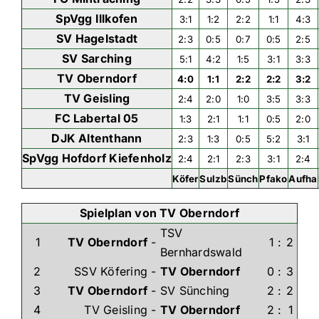
SpVgg Illkofen
3:1
1:2
2:2
1:1
4:3
SV Hagelstadt
2:3
0:5
0:7
0:5
2:5
SV Sarching
5:1
4:2
1:5
3:1
3:3
TV Oberndorf
4:0
1:1
2:2
2:2
3:2
TV Geisling
2:4
2:0
1:0
3:5
3:3
FC Labertal 05
1:3
2:1
1:1
0:5
2:0
DJK Altenthann
2:3
1:3
0:5
5:2
3:1
SpVgg Hofdorf Kiefenholz
2:4
2:1
2:3
3:1
2:4
Köfer
Sulzb
Sünch
Pfako
Aufha
Spielplan von TV Oberndorf
TSV
1
TV Oberndorf
-
1
:
2
Bernhardswald
2
SSV Köfering
-
TV Oberndorf
0
:
3
3
TV Oberndorf
-
SV Sünching
2
:
2
4
TV Geisling
-
TV Oberndorf
2
:
1