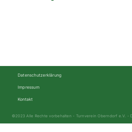
2010-
2011-
1te-
Kreisklasse-
1-
Regensburg
Datenschutzerklärung
Impressum
Kontakt
©2023 Alle Rechte vorbehalten - Turnverein Oberndorf e.V. -