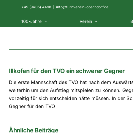
Zum
+49 (9405) 4498
|
info@turnverein-oberndorf.de
Inhalt
springen
100-Jahre
Verein
B
Illkofen für den TVO ein schwerer Gegner
Die erste Mannschaft des TVO hat nach dem Auswärtssi
weiterhin um den Aufstieg mitspielen zu können. Gegen
vorzeitig für sich entscheiden hätte müssen. In der S
Gegner für den TVO
Ähnliche Beiträge