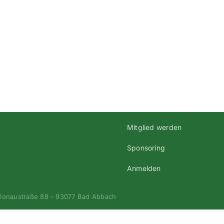
2010-
2011-
2010-
2te-
AH-
A-
Kreis
Klasse-
2-
2-
Rege
Regensburg
Mitglied werden
Sponsoring
Anmelden
 Donaustraße 88 - 93077 Bad Abbach