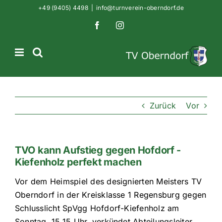
Zum
+49 (9405) 4498
|
info@turnverein-oberndorf.de
Inhalt
Facebook
Instagram
springen
Zurück
Vor
TVO kann Aufstieg gegen Hofdorf -
Kiefenholz perfekt machen
Vor dem Heimspiel des designierten Meisters TV
Oberndorf in der Kreisklasse 1 Regensburg gegen
Schlusslicht SpVgg Hofdorf-Kiefenholz am
Sonntag, 15.15 Uhr, verkündet Abteilungsleiter