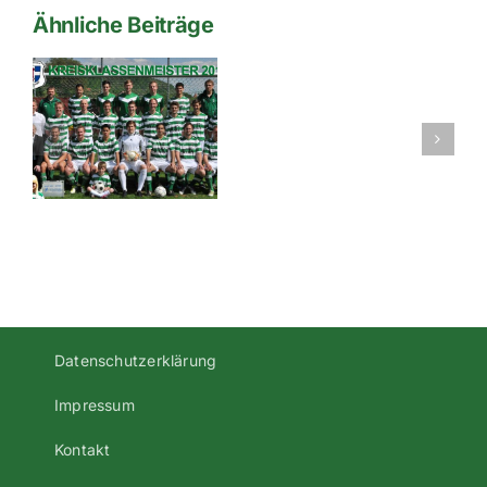
Ähnliche Beiträge
er
Tabellen
der
Herrenmann
Datenschutzerklärung
Impressum
Kontakt