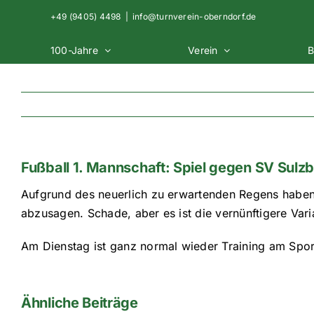
Zum
+49 (9405) 4498
|
info@turnverein-oberndorf.de
Inhalt
springen
100-Jahre
Verein
B
Fußball 1. Mannschaft: Spiel gegen SV Sulzba
Aufgrund des neuerlich zu erwartenden Regens haben
abzusagen. Schade, aber es ist die vernünftigere Vari
Am Dienstag ist ganz normal wieder Training am Spor
Ähnliche Beiträge