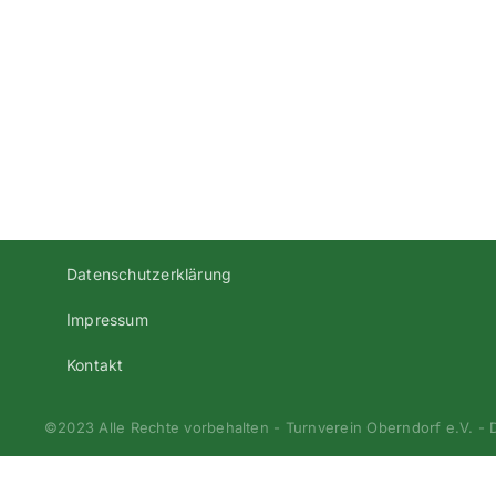
2008-
2009-
1te-
Kreisklasse-
1-
Regensburg
Datenschutzerklärung
Impressum
Kontakt
©2023 Alle Rechte vorbehalten - Turnverein Oberndorf e.V. -