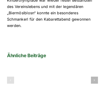
Kinderolympiade war wieder fester Bestandteil
des Vereinslebens und mit der legendären
„Biermöslblosn“ konnte ein besonderes
Schmankerl für den Kabarettabend gewonnen
werden.
Ähnliche Beiträge
Vereinsgeschichte
Vereinsgesc
Vereinsgesch
von
von
von 1981 bis
2011
1991
1990
bis
bis
2020
2000