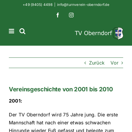
Zum
+49 (9405) 4498
|
info@turnverein-oberndorf.de
Inhalt
Facebook
Instagram
springen
Zurück
Vor
Vereinsgeschichte von 2001 bis 2010
2001:
Der TV Oberndorf wird 75 Jahre jung. Die erste
Mannschaft hat nach einer etwas schwachen
Hinrunde wieder Fuß gefasst und belegte zum